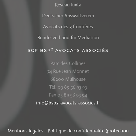
Réseau Juxta
Deutscher Answaltverein
Avocats des 3 frontières
Bundesverband für Mediation
2
SCP BSP
AVOCATS ASSOCIÉS
Parc des Collines
74 Rue Jean Monnet
68200 Mulhouse
Tél. 03 89 56 93 93
Fax 03 89 56 93 94
info@bsp2-avocats-associes.fr
Mentions légales
-
Politique de confidentialité (protection