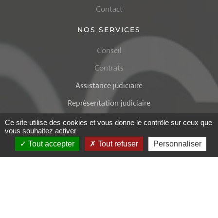
Contact
NOS SERVICES
Conseil
Contrats
Assistance judiciaire
Représentation judiciaire
Assistance ordinale
Ce site utilise des cookies et vous donne le contrôle sur ceux que
vous souhaitez activer
Médiation
Tout accepter
Tout refuser
Personnaliser
NOS RÉSEAUX
Consilium Iuris EWIV
Association Française d'arbitrage
Association Alsace Médiation