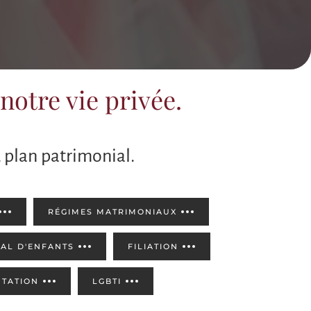
notre vie privée.
u plan patrimonial.
RÉGIMES MATRIMONIAUX
AL D'ENFANTS
FILIATION
NTATION
LGBTI